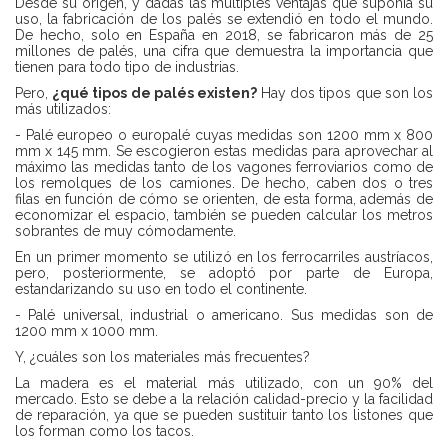
Desde su origen, y dadas las múltiples ventajas que suponía su
uso, la fabricación de los palés se extendió en todo el mundo.
De hecho, solo en España en 2018, se fabricaron más de 25
millones de palés, una cifra que demuestra la importancia que
tienen para todo tipo de industrias.
Pero,
¿qué tipos de palés existen?
Hay dos tipos que son los
más utilizados:
- Palé europeo o europalé cuyas medidas son 1200 mm x 800
mm x 145 mm. Se escogieron estas medidas para aprovechar al
máximo las medidas tanto de los vagones ferroviarios como de
los remolques de los camiones. De hecho, caben dos o tres
filas en función de cómo se orienten, de esta forma, además de
economizar el espacio, también se pueden calcular los metros
sobrantes de muy cómodamente.
En un primer momento se utilizó en los ferrocarriles austríacos,
pero, posteriormente, se adoptó por parte de Europa,
estandarizando su uso en todo el continente.
- Palé universal, industrial o americano. Sus medidas son de
1200 mm x 1000 mm.
Y, ¿cuáles son los materiales más frecuentes?
La madera es el material más utilizado, con un 90% del
mercado. Esto se debe a la relación calidad-precio y la facilidad
de reparación, ya que se pueden sustituir tanto los listones que
los forman como los tacos.