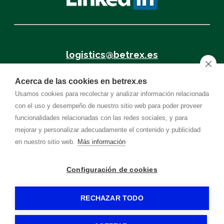
logistics@betrex.es
Acerca de las cookies en betrex.es
+34 962.878.080
Usamos cookies para recolectar y analizar información relacionada
con el uso y desempeño de nuestro sitio web para poder proveer
funcionalidades relacionadas con las redes sociales, y para
mejorar y personalizar adecuadamente el contenido y publicidad
POLÍTICA DE CALIDAD
en nuestro sitio web.
Más información
Configuración de cookies
BETREX
-
Aviso legal
-
Política de privacidad
-
Política de cookies
- By
CiberPubli
-
RECHAZAR TODO