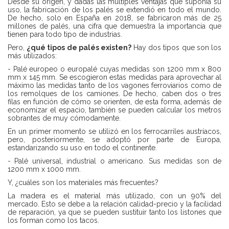
Desde su origen, y dadas las múltiples ventajas que suponía su
uso, la fabricación de los palés se extendió en todo el mundo.
De hecho, solo en España en 2018, se fabricaron más de 25
millones de palés, una cifra que demuestra la importancia que
tienen para todo tipo de industrias.
Pero,
¿qué tipos de palés existen?
Hay dos tipos que son los
más utilizados:
- Palé europeo o europalé cuyas medidas son 1200 mm x 800
mm x 145 mm. Se escogieron estas medidas para aprovechar al
máximo las medidas tanto de los vagones ferroviarios como de
los remolques de los camiones. De hecho, caben dos o tres
filas en función de cómo se orienten, de esta forma, además de
economizar el espacio, también se pueden calcular los metros
sobrantes de muy cómodamente.
En un primer momento se utilizó en los ferrocarriles austríacos,
pero, posteriormente, se adoptó por parte de Europa,
estandarizando su uso en todo el continente.
- Palé universal, industrial o americano. Sus medidas son de
1200 mm x 1000 mm.
Y, ¿cuáles son los materiales más frecuentes?
La madera es el material más utilizado, con un 90% del
mercado. Esto se debe a la relación calidad-precio y la facilidad
de reparación, ya que se pueden sustituir tanto los listones que
los forman como los tacos.