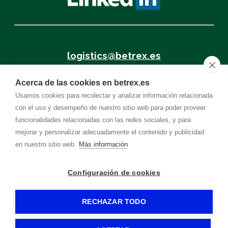
logistics@betrex.es
Acerca de las cookies en betrex.es
+34 962.878.080
Usamos cookies para recolectar y analizar información relacionada
con el uso y desempeño de nuestro sitio web para poder proveer
funcionalidades relacionadas con las redes sociales, y para
mejorar y personalizar adecuadamente el contenido y publicidad
General Contracting Conditions
en nuestro sitio web.
Más información
Configuración de cookies
BETREX
-
Aviso legal
-
Política de privacidad
-
Política de cookies
- By
CiberPubli
-
RECHAZAR TODO